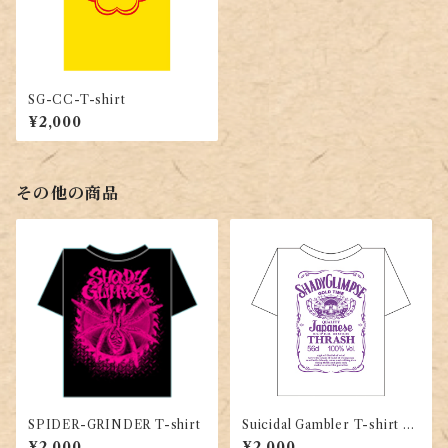
SG-CC-T-shirt
¥2,000
その他の商品
SPIDER-GRINDER T-shirt
Suicidal Gambler T-shirt W
hite x Purple
¥2,000
¥2,000