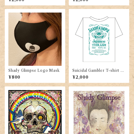
Shady Glimpse Logo Mask
Suicidal Gambler T-shirt W
hite x Turquoise
¥800
¥2,000