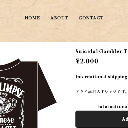
HOME
ABOUT
CONTACT
Suicidal Gambler T-
¥2,000
International shipping
ドライ素材のTシャツです
Internationa
Ad