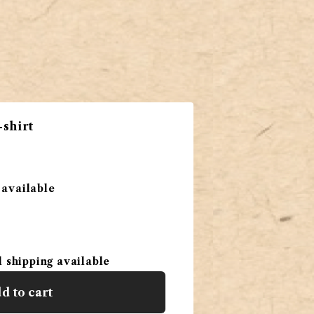
shirt
 available
。
l shipping available
d to cart