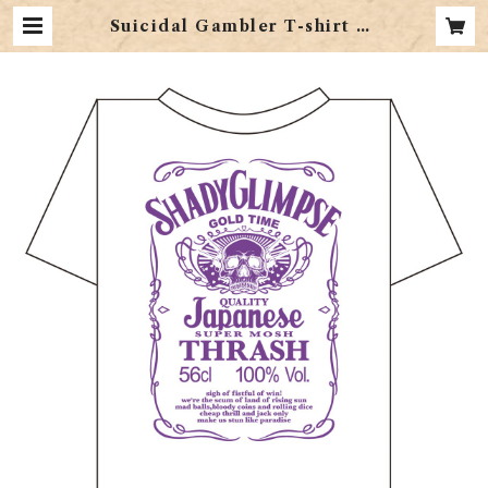
Suicidal Gambler T-shirt W
hite x Purple | SHOTGUN re
cords Online Shop