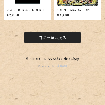
SCORPION-GRINDER T-s
SOUND GRADATION ～想
hirt
い濡る花の涙雨と光さす虹の
¥2,000
¥3,400
架け橋の章～
商品一覧に戻る
© SHOTGUN records Online Shop
Powered by