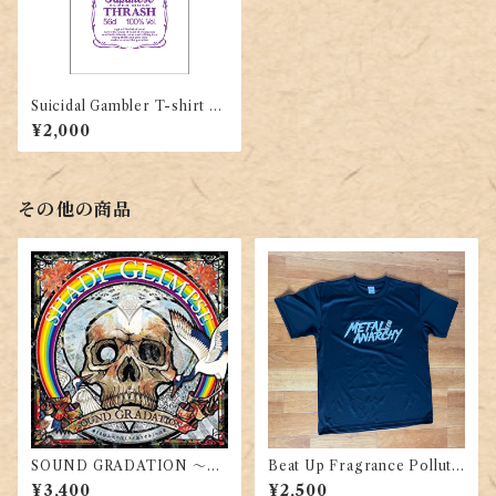
Suicidal Gambler T-shirt W
hite x Purple
¥2,000
その他の商品
SOUND GRADATION ～凍
Beat Up Fragrance Polluti
える枯山吹の侘しさと茜さす
on T-shirt
¥3,400
¥2,500